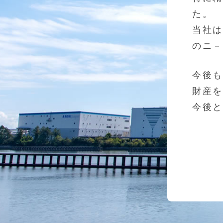
た。
当社
のニ
今後
財産
今後