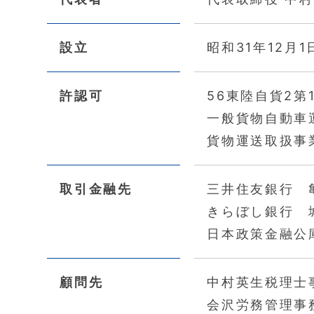
設立
昭和31年12月1
許認可
56東陸自貨2第1
一般貨物自動車
貨物運送取扱事
取引金融先
三井住友銀行 
きらぼし銀行 
日本政策金融公
顧問先
中村英生税理士
会沢労務管理事