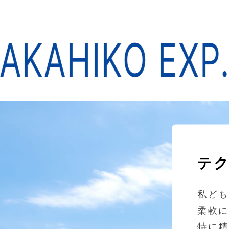
KAHIKO EXP.
テ
私ど
柔軟
特に精