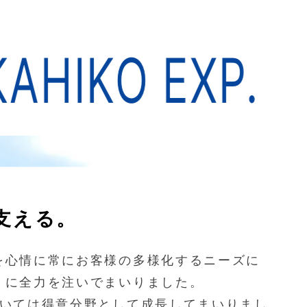
HIKO EXP.
T
支える。
を心情に常にお客様の多様化するニーズに
」に全力を注いでまいりました。
ついては得意分野として成長してまいりまし